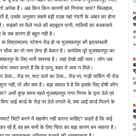
 तो अनेक हैं। अब किन किन कारणों को गिनाया जाय? फिलहाल,
M
ती है, उसके अनुसार सबसे बड़ी वज़ह यहां गंदगी के अंबार का होना
म
ज
ै। सड़को पर फैले नाले की बदबूदार पानी, नालियों का बजबजाते
मी
ब के सब कारण ही बहुत नही है।
उन
हो या विश्रामालय, स्टेशन रोड हो या मुज़फ़्फ़रपुर की हृदयस्थली
अग
 चौक का तो नाम लेना ही बेकार है। कमोवेश पूरे मुज़फ़्फ़रपुर का
फ़्फ़रपुर के लिए भारी समस्या है। जहां देखो वहीं जाम। लोग जब
B
ब
्थना जरूर करते हैं कि हे प्रभु, शहर में जाम न मिले।
प
ा ठेला… रोड पर, चाट वाले का ठेला… रोड पर, गाड़ी पार्किंग भी रोड
KK
औ
 नही, तो और क्या है। बड़ा सवाल ये है कि इसके लिए दोषी कौन
अ
? अभी कुछ समय पहले मुज़फ़्फ़रपुर नगर निगम के द्वारा ठेले एवं
ो बिना आई कार्ड के रोड़ पर ठेले लगाते थे, क्या आई कार्ड मिलने के
B
ब
र
्मार्ट सिटी बनने में सहयोग नही करना चाहिए? कहतें है कि कई
एक
रहें हैं, वह हम सभी के लिए चिंता का बड़ा कारण बन सकता है।
लो
स्तर पर जागरुकता अभियान चलाने की आवश्यकता है।