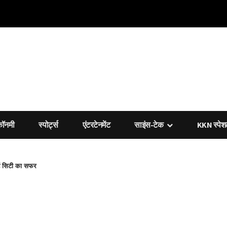
कॉनमी
स्पोर्ट्स
एंटरटेनमेंट
साइंस-टेक
KKN स्पे
र्ट सिटी का सफर