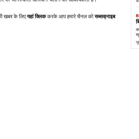
अ
की खबर
के लिए
यहां क्लिक
करके आप हमारे चैनल को
सब्सक्राइब
B
ब
क्
ब्
ज