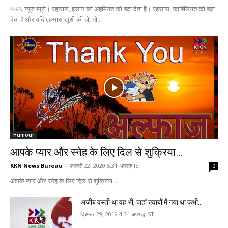
KKN न्‍यूज ब्यूरो। एहसास, इंसान की अहमियत को बढ़ा देता है। एहसास, काबिलियत को बढ़ा
देता है और यदि एहसास खुशी की हो, तो...
Humour
आपके प्‍यार और स्‍नेह के ल‍िए दि‍ल से शुक्रि‍या…
KKN News Bureau
-
फ़रवरी 22, 2020 5:31 अपराह्न IST
0
आपके प्‍यार और स्‍नेह के ल‍िए दि‍ल से शुक्रि‍या...
अजीब वस्‍ती था वह भी, जहांं ख्‍वाबोंं में गया था कभी…
दिसम्बर 29, 2019 4:34 अपराह्न IST