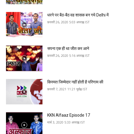
धरने पर बैठ-बैठ व‍ह शासक बन गये Delhi में
फ़रवरी 26, 2020 5:03 अपराह्न IST
सपना एक ही था जीत कर आने
फ़रवरी 26, 2020 5:16 अपराह्न IST
किस्मत जिम्मेदार नहीं होती है परि‍णाम की
फ़रवरी 7, 2021 11:21 पूर्वाह्न IST
KKN Alfaaz Episode 17
मार्च 3, 2020 5:33 अपराह्न IST