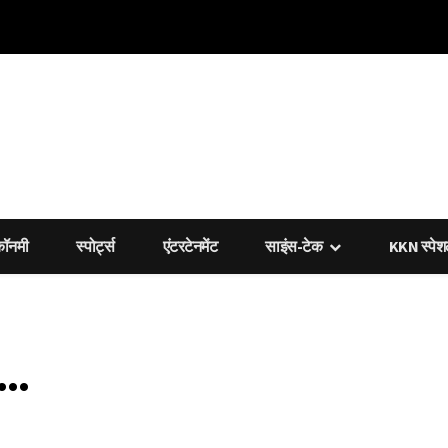
कॉनमी
स्पोर्ट्स
एंटरटेनमेंट
साइंस-टेक
KKN स्पे
म…