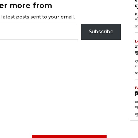
ब
er more from
प
KK
latest posts sent to your email.
औ
अ
Subscribe
B
ब
र
एक
लो
अ
B
ब
क्
ब्
ज