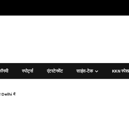
कॉनमी
स्पोर्ट्स
एंटरटेनमेंट
साइंस-टेक
KKN स्पे
े Delhi में