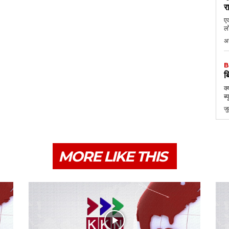
र
एक
लो
अ
B
ब
क्
ब्
ज
MORE LIKE THIS