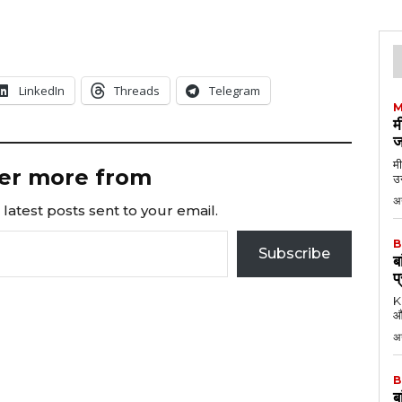
LinkedIn
Threads
Telegram
M
म
ज
मी
er more from
उन
अग
latest posts sent to your email.
B
Subscribe
ब
प
KK
औ
अ
B
ब