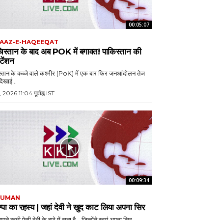
00:05:07
AAZ-E-HAQEEQAT
चिस्तान के बाद अब POK में बगावत! पाकिस्तान की
 टेंशन
्तान के कब्जे वाले कश्मीर (PoK) में एक बार फिर जनआंदोलन तेज
दिखाई...
, 2026 11:04 पूर्वाह्न IST
00:09:34
JUMAN
्पा का रहस्य | जहां देवी ने खुद काट लिया अपना सिर
पने कभी ऐसी देवी के बारे में सुना है… जिन्होंने स्वयं अपना सिर...