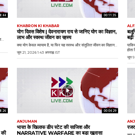
8:44
00:11:35
KHABRON KI KHABAR
ALF
योग दिवस विशेष | देवनारायण राय से जानिए योग का विज्ञान,
बलू
लाभ और स्वस्थ जीवन का रहस्य
बढ़ी
...
क्या योग केवल व्यायाम है, या फिर यह स्वस्थ और संतुलित जीवन का विज्ञान...
पाकिस
होता 
जून 21, 2026 1:43 अपराह्न IST
जून 9
8:26
00:04:29
ANJUMAN
AN
भारत के खिलाफ डीप स्टेट की साजिश और
रजरप
की
NARRATIVE WARFARE का बड़ा खुलासा
क्या आ