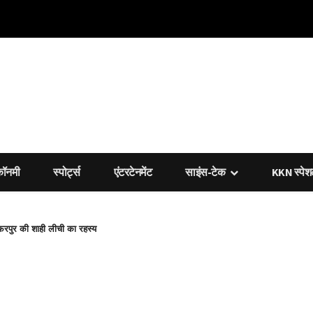
कॉनमी
स्पोर्ट्स
एंटरटेनमेंट
साइंस-टेक
KKN स्पे
फ्फरपुर की शाही लीची का रहस्य