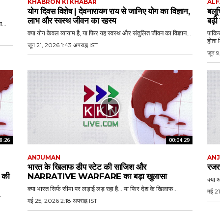
KHABRON KI KHABAR
ALF
योग दिवस विशेष | देवनारायण राय से जानिए योग का विज्ञान,
बलू
लाभ और स्वस्थ जीवन का रहस्य
बढ़ी
...
क्या योग केवल व्यायाम है, या फिर यह स्वस्थ और संतुलित जीवन का विज्ञान...
पाकिस
होता 
जून 21, 2026 1:43 अपराह्न IST
जून 9
8:26
00:04:29
ANJUMAN
AN
भारत के खिलाफ डीप स्टेट की साजिश और
रजरप
की
NARRATIVE WARFARE का बड़ा खुलासा
क्या आ
क्या भारत सिर्फ सीमा पर लड़ाई लड़ रहा है… या फिर देश के खिलाफ...
मई 21
ा
मई 25, 2026 2:18 अपराह्न IST