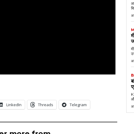
आठ
बि
अ
M
म
ज
मी
उन
अग
B
ब
प
KK
औ
LinkedIn
Threads
Telegram
अ
er more from