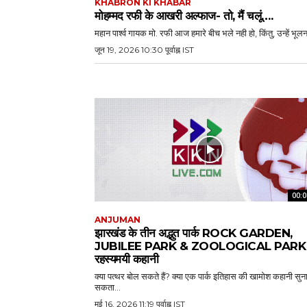
KHABRON KI KHABAR
मोहम्मद रफी के आखरी अल्फाज- तो, मैं चलूं….
महान पार्श्व गायक मो. रफी आज हमारे बीच भले नही हो, किंतु, उन्हें भूलना
जून 19, 2026 10:30 पूर्वाह्न IST
00:0
ANJUMAN
झारखंड के तीन अद्भुत पार्क ROCK GARDEN,
JUBILEE PARK & ZOOLOGICAL PARK 
रहस्यमयी कहानी
क्या पत्थर बोल सकते हैं? क्या एक पार्क इतिहास की खामोश कहानी सुन
सकता...
मई 16, 2026 11:19 पूर्वाह्न IST