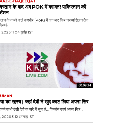
AAZ-E-HAQEEQAT
चिस्तान के बाद अब POK में बगावत! पाकिस्तान की
 टेंशन
्तान के कब्जे वाले कश्मीर (PoK) में एक बार फिर जनआंदोलन तेज
दिखाई...
, 2026 11:04 पूर्वाह्न IST
00:09:34
JUMAN
्पा का रहस्य | जहां देवी ने खुद काट लिया अपना सिर
पने कभी ऐसी देवी के बारे में सुना है… जिन्होंने स्वयं अपना सिर...
, 2026 3:12 अपराह्न IST