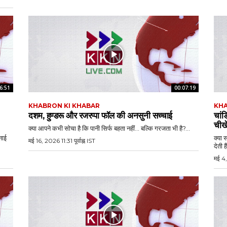
6:51
00:07:19
KHABRON KI KHABAR
KHA
दशम, हुण्डरू और रजरप्पा फॉल की अनसुनी सच्चाई
चांड
चीखे
क्या आपने कभी सोचा है कि पानी सिर्फ बहता नहीं… बल्कि गरजता भी है?...
नाई
क्या
मई 16, 2026 11:31 पूर्वाह्न IST
देती है
मई 4, 