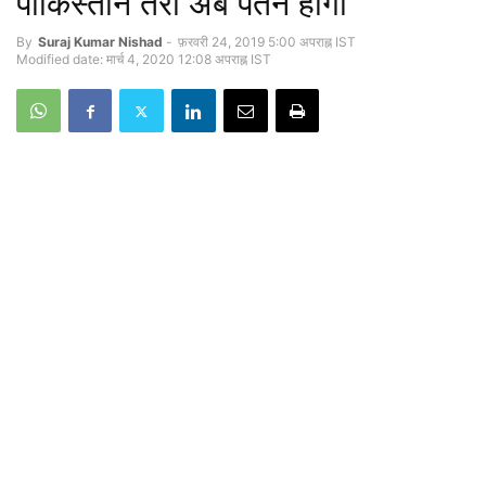
पाक‍िस्‍तान तेरा अब पतन हाेगा
By
Suraj Kumar Nishad
-
फ़रवरी 24, 2019 5:00 अपराह्न IST
Modified date: मार्च 4, 2020 12:08 अपराह्न IST