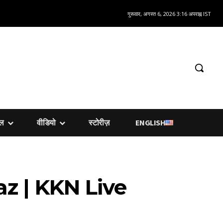
गुरूवार, अगस्त 6, 2026 3:16 अपराह्न IST
शल
वीडियो
स्टोरीज़
ENGLISH
az | KKN Live