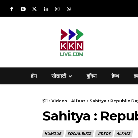
होम
सोसाइटी
दुनिया
हेल्‍थ
इ
होम
Videos
Alfaaz
Sahitya : Republic Day
Sahitya : Repub
HUMOUR
SOCIAL BUZZ
VIDEOS
ALFAAZ