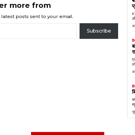
ब
er more from
प
KK
latest posts sent to your email.
औ
अ
Subscribe
B
ब
र
एक
लो
अ
B
ब
क्
ब्
ज