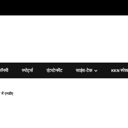
कॉनमी
स्पोर्ट्स
एंटरटेनमेंट
साइंस-टेक
KKN स्पे
में एनडीए