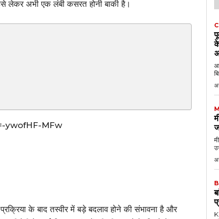
से लेकर अभी एक लंबी कसरत होनी बाकी है।
C
प
क
अ
आठ
बि
अ
M
म
v=-ywofHF-MFw
ज
मी
उन
अग
B
ब
प
्रक्रिया के बाद तस्वीर में बड़े बदलाव होने की संभावना है और
KK