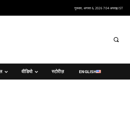
गुरूवार, अगस्त 6, 2026 7:04 अपराह्न IST
शल
वीडियो
स्टोरीज़
ENGLISH