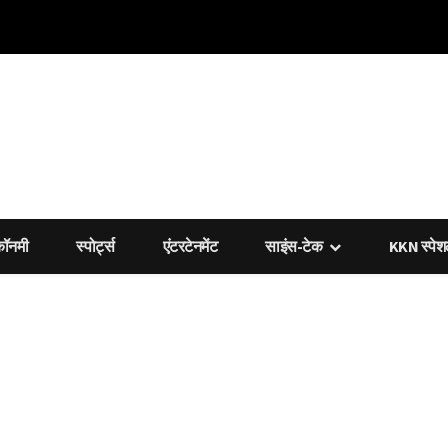
कॉनमी
स्पोर्ट्स
एंटरटेनमेंट
साइंस-टेक
KKN स्पे