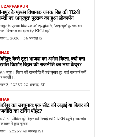
UZAFFARPUR
ीनापुर के प्रथम विधायक जनक सिंह की 112वीं
यंती पर ‘अग्रदूत’ पुस्तक का हुआ लोकार्पण
नापुर के प्रथम विधायक को श्रद्धांजलि, 'अग्रदूत' पुस्तक बनी
की विरासत का दस्तावेज़ KKN ब्यूरो।...
स्त 5, 2026 11:36 अपराह्न IST
IHAR
ांकीपुर: कैसे टूटा भाजपा का अभेद्य किला, क्यों बना
्रशांत किशोर बिहार की राजनीति का नया केंद्र?
N ब्यूरो। बिहार की राजनीति में कई चुनाव हुए, कई सरकारें बनीं
र बदलीं।...
गस्त 3, 2026 7:20 अपराह्न IST
IHAR
ांकीपुर का उपचुनाव: एक सीट की लड़ाई या बिहार की
ाजनीति का टर्निंग पॉइंट?
 सीट... लेकिन पूरे बिहार की निगाहें क्यों? KKN ब्यूरो। भारतीय
कतंत्र में कुछ चुनाव...
गस्त 1, 2026 7:49 अपराह्न IST