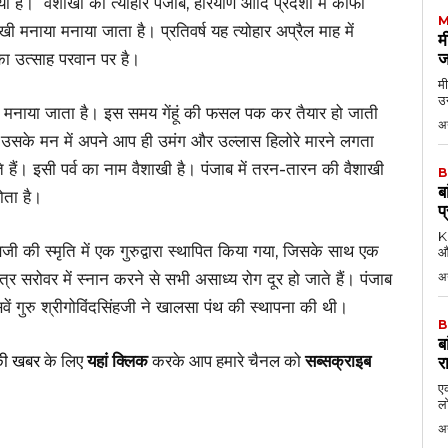
गया है। वैशाखी का त्योहार पंजाब, हरियाण आदि प्रदेशों में काफी
M
ाखी मनाया मनाया जाता है। प्रतिवर्ष यह त्योहार अप्रैल माह में
म
का उत्साह परवान पर है।
ज
मी
उन
ें मनाया जाता है। इस समय गेंहूं की फसल पक कर तैयार हो जाती
अग
सके मन में अपने आप ही उमंग और उल्लास हिलोरे मारने लगता
ं। इसी पर्व का नाम वैशाखी है। पंजाब में तरन-तारन की वैशाखी
B
ब
होता है।
प
KK
ी की स्मृति में एक गुरुद्वारा स्थापित किया गया, जिसके साथ एक
औ
त्र सरोवर में स्नान करने से सभी असाध्य रोग दूर हो जाते हैं। पंजाब
अ
वें गुरु श्रीगोविंदसिंहजी ने खालसा पंथ की स्थापना की थी।
B
ब
की खबर
के लिए
यहां क्लिक
करके आप हमारे चैनल को
सब्सक्राइब
र
एक
लो
अ