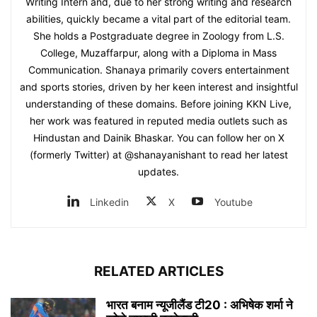
Writing Intern and, due to her strong writing and research
abilities, quickly became a vital part of the editorial team.
She holds a Postgraduate degree in Zoology from L.S.
College, Muzaffarpur, along with a Diploma in Mass
Communication. Shanaya primarily covers entertainment
and sports stories, driven by her keen interest and insightful
understanding of these domains. Before joining KKN Live,
her work was featured in reputed media outlets such as
Hindustan and Dainik Bhaskar. You can follow her on X
(formerly Twitter) at @shanayanishant to read her latest
updates.
Linkedin
X
Youtube
RELATED ARTICLES
भारत बनाम न्यूजीलैंड टी20 : अभिषेक शर्मा ने