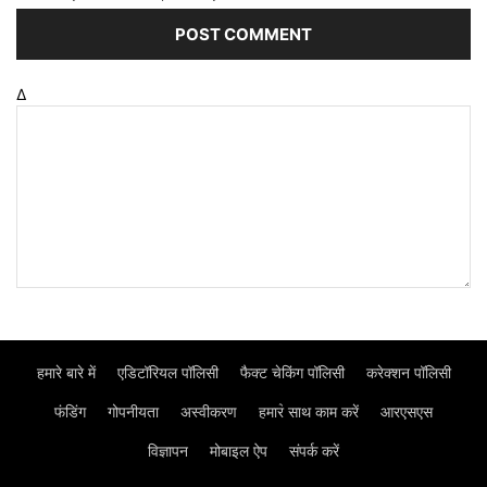
Δ
हमारे बारे में
एडिटॉरियल पॉलिसी
फैक्ट चेकिंग पॉलिसी
करेक्शन पॉलिसी
फंडिंग
गोपनीयता
अस्वीकरण
हमार॓ साथ काम करें
आरएसएस
विज्ञापन
मोबाइल ऐप
संपर्क करें