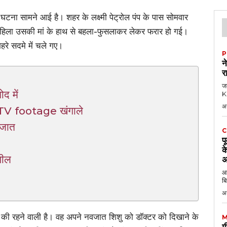
घटना सामने आई है। शहर के लक्ष्मी पेट्रोल पंप के पास सोमवार
हिला उसकी मां के हाथ से बहला-फुसलाकर लेकर फरार हो गई।
े सदमे में चले गए।
P
न
र
जब
द में
KK
अ
CCTV footage खंगाले
वजात
C
प
क
पील
अ
आठ
बि
अ
ंव की रहने वाली है। वह अपने नवजात शिशु को डॉक्टर को दिखाने के
M
म