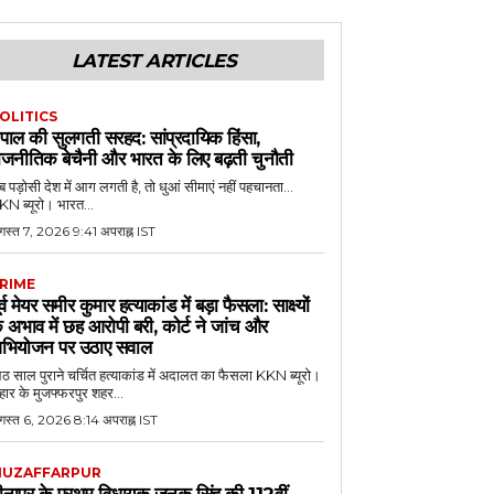
LATEST ARTICLES
OLITICS
ेपाल की सुलगती सरहद: सांप्रदायिक हिंसा,
ाजनीतिक बेचैनी और भारत के लिए बढ़ती चुनौती
 पड़ोसी देश में आग लगती है, तो धुआं सीमाएं नहीं पहचानता...
N ब्यूरो। भारत...
गस्त 7, 2026 9:41 अपराह्न IST
RIME
ूर्व मेयर समीर कुमार हत्याकांड में बड़ा फैसला: साक्ष्यों
े अभाव में छह आरोपी बरी, कोर्ट ने जांच और
भियोजन पर उठाए सवाल
 साल पुराने चर्चित हत्याकांड में अदालत का फैसला KKN ब्यूरो।
हार के मुजफ्फरपुर शहर...
गस्त 6, 2026 8:14 अपराह्न IST
UZAFFARPUR
ीनापुर के प्रथम विधायक जनक सिंह की 112वीं