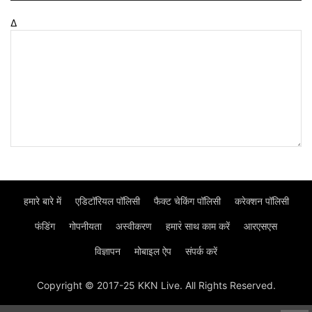
Δ
हमारे बारे में
एडिटॉरियल पॉलिसी
फैक्ट चेकिंग पॉलिसी
करेक्शन पॉलिसी
फंडिंग
गोपनीयता
अस्वीकरण
हमार॓ साथ काम करें
आरएसएस
विज्ञापन
मोबाइल ऐप
संपर्क करें
Copyright © 2017-25 KKN Live. All Rights Reserved.