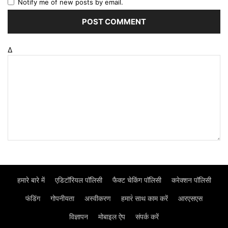
Notify me of new posts by email.
Δ
हमारे बारे में
एडिटॉरियल पॉलिसी
फैक्ट चेकिंग पॉलिसी
करेक्शन पॉलिसी
फंडिंग
गोपनीयता
अस्वीकरण
हमार॓ साथ काम करें
आरएसएस
विज्ञापन
मोबाइल ऐप
संपर्क करें