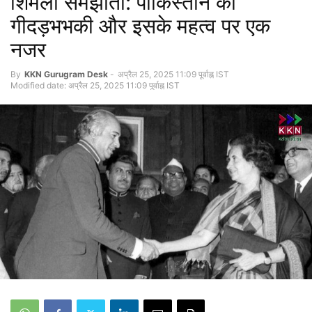
शिमला समझौता: पाकिस्तान की
गीदड़भभकी और इसके महत्व पर एक
नजर
By
KKN Gurugram Desk
-
अप्रैल 25, 2025 11:09 पूर्वाह्न IST
Modified date: अप्रैल 25, 2025 11:09 पूर्वाह्न IST