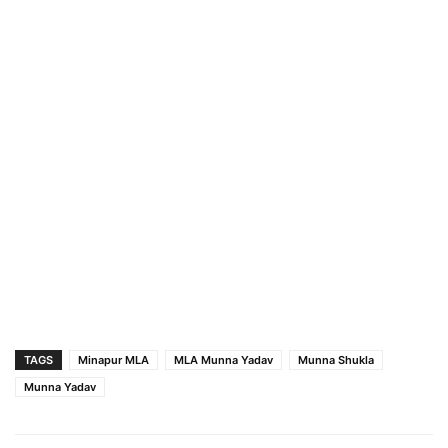
TAGS
Minapur MLA
MLA Munna Yadav
Munna Shukla
Munna Yadav