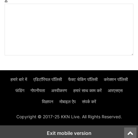
Δ
हमारे बारे में
एडिटॉरियल पॉलिसी
फैक्ट चेकिंग पॉलिसी
करेक्शन पॉलिसी
फंडिंग
गोपनीयता
अस्वीकरण
हमार॓ साथ काम करें
आरएसएस
विज्ञापन
मोबाइल ऐप
संपर्क करें
Copyright © 2017-25 KKN Live. All Rights Reserved.
Exit mobile version