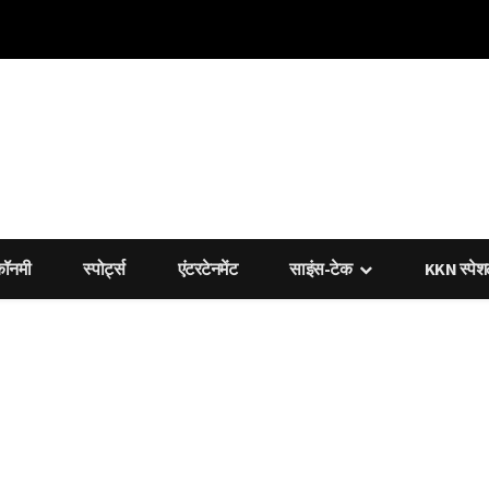
कॉनमी
स्पोर्ट्स
एंटरटेनमेंट
साइंस-टेक
KKN स्पे