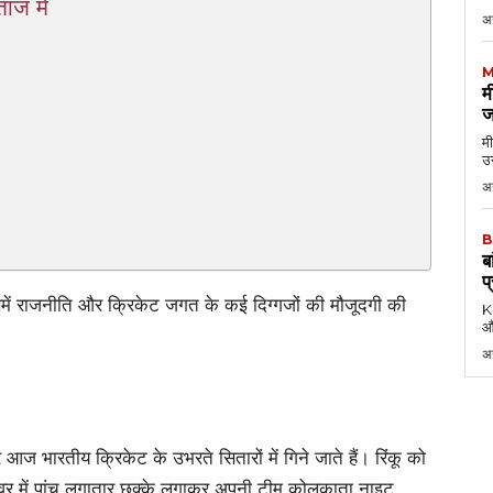
ाज में
अ
M
म
ज
मी
उन
अग
B
ब
प
समें राजनीति और क्रिकेट जगत के कई दिग्गजों की मौजूदगी की
KK
औ
अ
र आज भारतीय क्रिकेट के उभरते सितारों में गिने जाते हैं। रिंकू को
वर में पांच लगातार छक्के लगाकर अपनी टीम कोलकाता नाइट