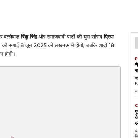
र बल्लेबाज़
रिंकू सिंह
और समाजवादी पार्टी की युवा सांसद
प्रिया
। दोनों की सगाई 8 जून 2025 को लखनऊ में होगी, जबकि शादी 18
्न होगी।
P
न
र
जब
KK
अ
C
प
क
अ
आठ
बि