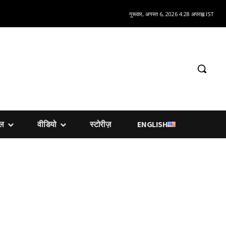
गुरूवार, अगस्त 6, 2026 4:28 अपराह्न IST
शल
वीडियो
स्टोरीज़
ENGLISH