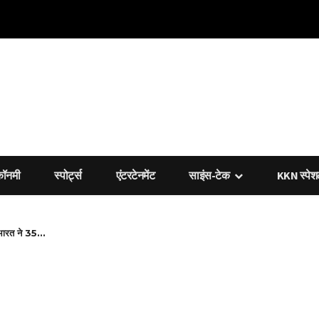
कॉनमी
स्पोर्ट्स
एंटरटेनमेंट
साइंस-टेक
KKN स्पे
भारत ने 35...