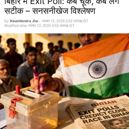
बिहार में Exit Poll: कब चूके, कब लगे
सटीक – सनसनीखेज विश्लेषण
By
Kaushlendra Jha
-
नवम्बर 13, 2025 5:52 अपराह्न IST
Modified date: नवम्बर 13, 2025 5:52 अपराह्न IST