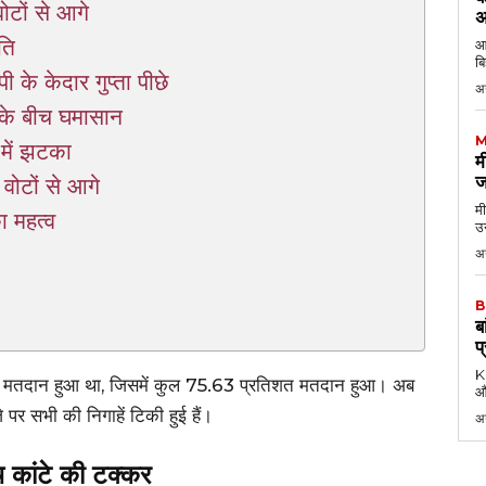
वोटों से आगे
अ
ति
आठ
बि
 के केदार गुप्ता पीछे
अ
के बीच घमासान
M
ड में झटका
म
ज
वोटों से आगे
मी
ा महत्व
उन
अग
B
ब
प
KK
र में मतदान हुआ था, जिसमें कुल 75.63 प्रतिशत मतदान हुआ। अब
औ
 पर सभी की निगाहें टिकी हुई हैं।
अ
च कांटे की टक्कर