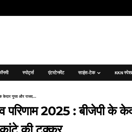
कॉनमी
स्पोर्ट्स
एंटरटेनमेंट
साइंस-टेक
KKN स्पे
 केदार गुप्ता और राजद...
व परिणाम 2025 : बीजेपी के केद
कांटे की टक्कर