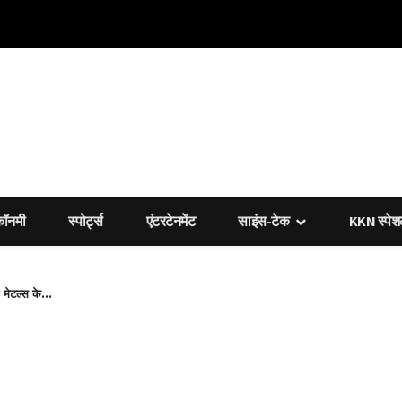
कॉनमी
स्पोर्ट्स
एंटरटेनमेंट
साइंस-टेक
KKN स्पे
 मेटल्स के...