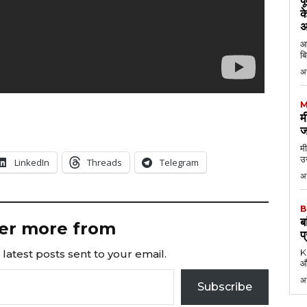
प
क
अ
आठ
बि
अ
M
म
ज
मी
उन
LinkedIn
Threads
Telegram
अग
B
ब
er more from
प
KK
latest posts sent to your email.
औ
अ
Subscribe