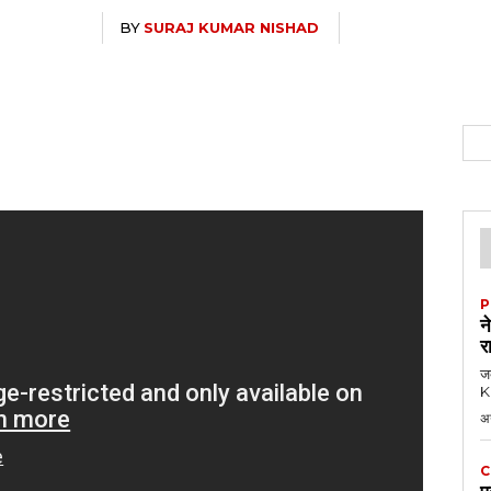
BY
SURAJ KUMAR NISHAD
P
न
र
जब
KK
अ
C