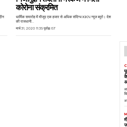
कोरोना संक्रमित
दीन
धार्मिक समारोह में मौजूद एक हजार से अधिक संदिग्ध KKN न्यूज ब्यूरो। देश
की राजधानी...
मार्च 31, 2020 11:35 पूर्वाह्न IST
C
प
क
अ
आठ
बि
अ
M
म
ज