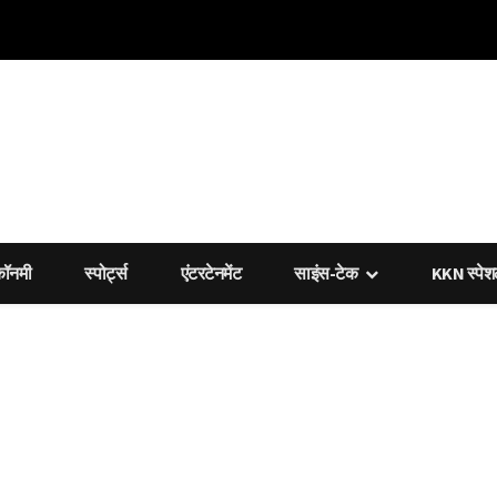
कॉनमी
स्पोर्ट्स
एंटरटेनमेंट
साइंस-टेक
KKN स्पे