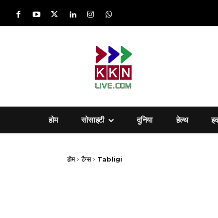
होम
सोसाइटी
दुनिया
हेल्‍थ
इ
होम
टैग्स
Tabligi