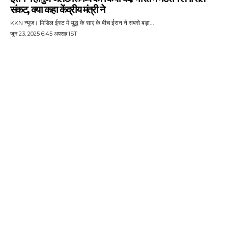
संकट, क्या कहा केंद्रीय मंत्री ने
KKN न्यूज। मिडिल ईस्ट में युद्ध के साए के बीच ईरान ने सबसे बड़ा...
जून 23, 2025 6:45 अपराह्न IST