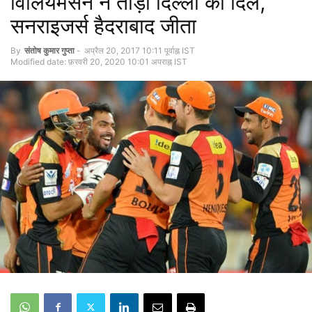
विलियमसन ने तोड़ा दिल्ली का दिल,
सनराइजर्स हैदराबाद जीता
By
संतोष कुमार गुप्‍ता
-
अप्रैल 20, 2017 10:11 पूर्वाह्न IST
Modified date: फ़रवरी 20, 2020 10:01 अपराह्न IST