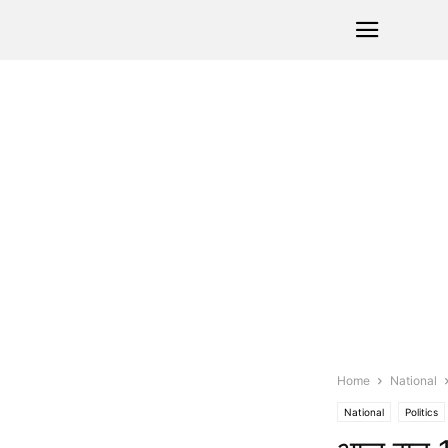
Home
National
National
Politics