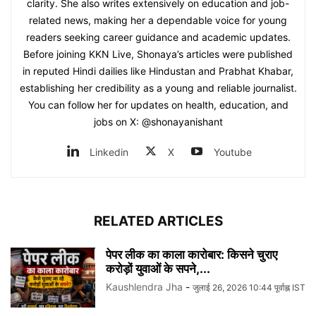
clarity. She also writes extensively on education and job-
related news, making her a dependable voice for young
readers seeking career guidance and academic updates.
Before joining KKN Live, Shonaya’s articles were published
in reputed Hindi dailies like Hindustan and Prabhat Khabar,
establishing her credibility as a young and reliable journalist.
You can follow her for updates on health, education, and
jobs on X: @shonayanishant
Linkedin
X
Youtube
RELATED ARTICLES
पेपर लीक का काला कारोबार: किसने चुराए
करोड़ों युवाओं के सपने,...
Kaushlendra Jha
-
जुलाई 26, 2026 10:44 पूर्वाह्न IST