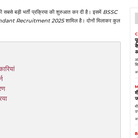
बसे बड़ी भर्ती प्रक्रिया की शुरुआत कर दी है। इसमें
BSSC
endant Recruitment 2025
शामिल है। दोनों मिलाकर कुल
C
प
क
अ
आठ
बि
ारियां
अ
्न
M
रण
म
िया
ज
मी
उन
अग
B