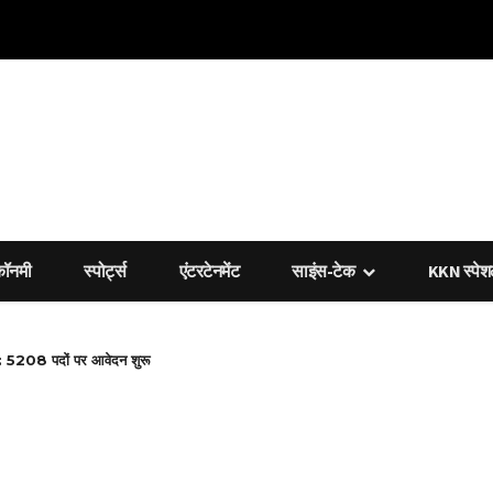
कॉनमी
स्पोर्ट्स
एंटरटेनमेंट
साइंस-टेक
KKN स्पे
5208 पदों पर आवेदन शुरू