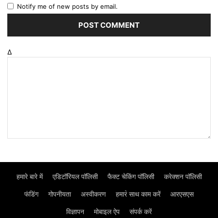
Notify me of new posts by email.
Δ
हमारे बारे में
एडिटॉरियल पॉलिसी
फैक्ट चेकिंग पॉलिसी
करेक्शन पॉलिसी
फंडिंग
गोपनीयता
अस्वीकरण
हमार॓ साथ काम करें
आरएसएस
विज्ञापन
मोबाइल ऐप
संपर्क करें