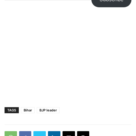
TAGS
Bihar
BJP leader