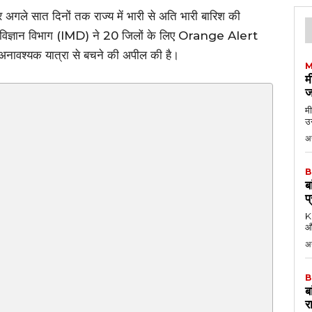
र अगले सात दिनों तक राज्य में भारी से अति भारी बारिश की
म विज्ञान विभाग (IMD) ने 20 जिलों के लिए Orange Alert
 अनावश्यक यात्रा से बचने की अपील की है।
M
म
ज
मी
उन
अग
B
ब
प
KK
औ
अ
B
ब
र