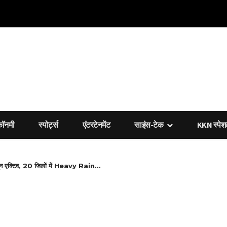
कॉनमी
स्पोर्ट्स
एंटरटेनमेंट
साइंस-टेक
KKN स्पे
एक्टिव, 20 जिलों में Heavy Rain...