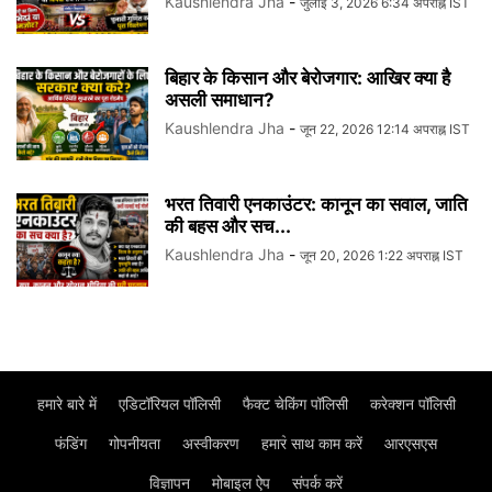
Kaushlendra Jha
-
जुलाई 3, 2026 6:34 अपराह्न IST
बिहार के किसान और बेरोजगार: आखिर क्या है
असली समाधान?
Kaushlendra Jha
-
जून 22, 2026 12:14 अपराह्न IST
भरत तिवारी एनकाउंटर: कानून का सवाल, जाति
की बहस और सच...
Kaushlendra Jha
-
जून 20, 2026 1:22 अपराह्न IST
हमारे बारे में
एडिटॉरियल पॉलिसी
फैक्ट चेकिंग पॉलिसी
करेक्शन पॉलिसी
फंडिंग
गोपनीयता
अस्वीकरण
हमार॓ साथ काम करें
आरएसएस
विज्ञापन
मोबाइल ऐप
संपर्क करें