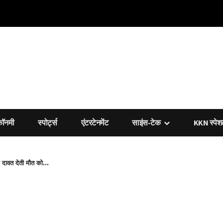
कॉनमी
स्पोर्ट्स
एंटरटेनमेंट
साइंस-टेक
KKN स्पे
र दावत देती मौत को...