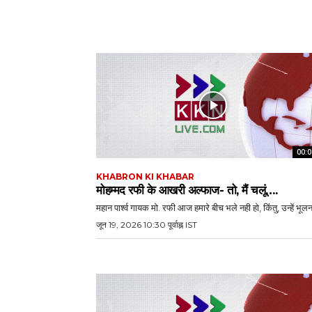
00:0
KHABRON KI KHABAR
मोहम्मद रफी के आखरी अल्फाज- तो, मैं चलूं….
महान पार्श्व गायक मो. रफी आज हमारे बीच भले नही हो, किंतु, उन्हें भूलना
जून 19, 2026 10:30 पूर्वाह्न IST