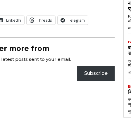
ब
प
KK
LinkedIn
Threads
Telegram
औ
अ
B
er more from
ब
र
latest posts sent to your email.
एक
लो
अ
Subscribe
B
ब
क्
ब्
ज