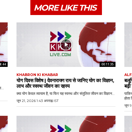
MORE LIKE THIS
8:44
00:11:35
KHABRON KI KHABAR
ALF
योग दिवस विशेष | देवनारायण राय से जानिए योग का विज्ञान,
बलू
लाभ और स्वस्थ जीवन का रहस्य
बढ़ी
...
क्या योग केवल व्यायाम है, या फिर यह स्वस्थ और संतुलित जीवन का विज्ञान...
पाकिस
होता 
जून 21, 2026 1:43 अपराह्न IST
जून 9