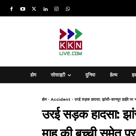
होम
सोसाइटी
दुनिया
हेल्‍थ
इ
होम
Accident
उरई सड़क हादसा: झांसी-कानपुर हाईवे पर भ
उरई सड़क हादसा: झां
माह की बच्ची समेत पूर