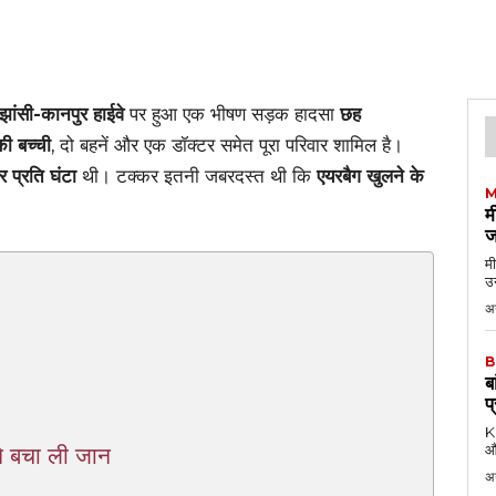
झांसी-कानपुर हाईवे
पर हुआ एक भीषण सड़क हादसा
छह
ी बच्ची
, दो बहनें और एक डॉक्टर समेत पूरा परिवार शामिल है।
प्रति घंटा
थी। टक्कर इतनी जबरदस्त थी कि
एयरबैग खुलने के
M
म
ज
मी
उन
अग
B
ब
प
KK
औ
े बचा ली जान
अ