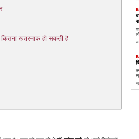
र
B
ब
र
एक
लो
ग कितना खतरनाक हो सकती है
अ
B
ब
क्
ब्
ज