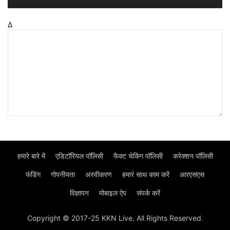
Δ
हमारे बारे में
एडिटॉरियल पॉलिसी
फैक्ट चेकिंग पॉलिसी
करेक्शन पॉलिसी
फंडिंग
गोपनीयता
अस्वीकरण
हमार॓ साथ काम करें
आरएसएस
विज्ञापन
मोबाइल ऐप
संपर्क करें
Copyright © 2017-25 KKN Live. All Rights Reserved.