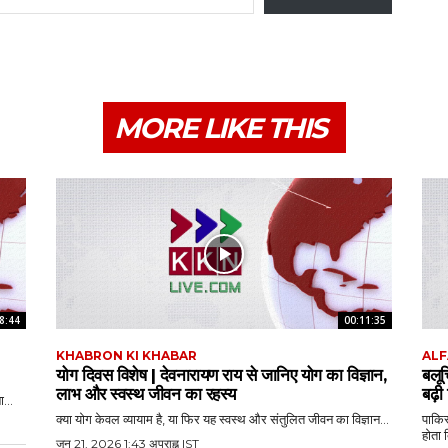
MORE LIKE THIS
8:44
00:11:35
KHABRON KI KHABAR
ALF
योग दिवस विशेष | देवनारायण राय से जानिए योग का विज्ञान,
बलू
लाभ और स्वस्थ जीवन का रहस्य
बढ़ी
...
क्या योग केवल व्यायाम है, या फिर यह स्वस्थ और संतुलित जीवन का विज्ञान...
पाकिस
होता 
जून 21, 2026 1:43 अपराह्न IST