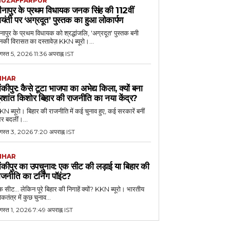
UZAFFARPUR
ीनापुर के प्रथम विधायक जनक सिंह की 112वीं
यंती पर ‘अग्रदूत’ पुस्तक का हुआ लोकार्पण
नापुर के प्रथम विधायक को श्रद्धांजलि, 'अग्रदूत' पुस्तक बनी
की विरासत का दस्तावेज़ KKN ब्यूरो।...
स्त 5, 2026 11:36 अपराह्न IST
IHAR
ांकीपुर: कैसे टूटा भाजपा का अभेद्य किला, क्यों बना
्रशांत किशोर बिहार की राजनीति का नया केंद्र?
N ब्यूरो। बिहार की राजनीति में कई चुनाव हुए, कई सरकारें बनीं
र बदलीं।...
गस्त 3, 2026 7:20 अपराह्न IST
IHAR
ांकीपुर का उपचुनाव: एक सीट की लड़ाई या बिहार की
ाजनीति का टर्निंग पॉइंट?
 सीट... लेकिन पूरे बिहार की निगाहें क्यों? KKN ब्यूरो। भारतीय
कतंत्र में कुछ चुनाव...
गस्त 1, 2026 7:49 अपराह्न IST