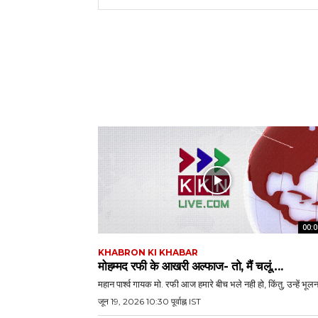
00:0
KHABRON KI KHABAR
मोहम्मद रफी के आखरी अल्फाज- तो, मैं चलूं….
महान पार्श्व गायक मो. रफी आज हमारे बीच भले नही हो, किंतु, उन्हें भूलना
जून 19, 2026 10:30 पूर्वाह्न IST