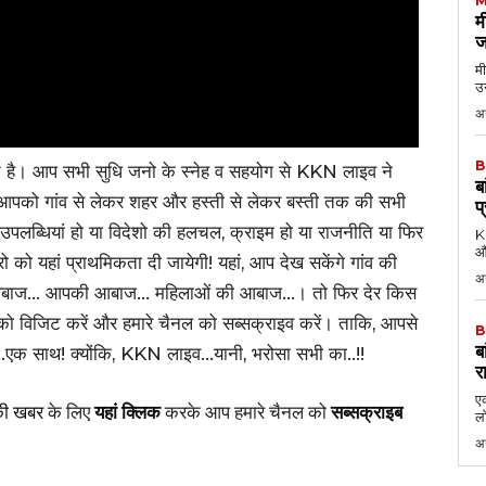
M
म
ज
मी
उन
अग
B
त है। आप सभी सुधि जनो के स्नेह व सहयोग से KKN लाइव ने
ब
ं आपको गांव से लेकर शहर और हस्ती से लेकर बस्ती तक की सभी
प
 उपलब्धियां हो या विदेशो की हलचल, क्राइम हो या राजनीति या फिर
KK
औ
रो को यहां प्राथमिकता दी जायेगी! यहां, आप देख सकेंगे गांव की
अ
नो की आबाज… आपकी आबाज… महिलाओं की आबाज…। तो फिर देर किस
विजिट करें और हमारे चैनल को सब्सक्राइव करें। ताकि, आपसे
B
ब
…एक साथ! क्योंकि, KKN लाइव…यानी, भरोसा सभी का..!!
र
एक
की खबर
के लिए
यहां क्लिक
करके आप हमारे चैनल को
सब्सक्राइब
लो
अ