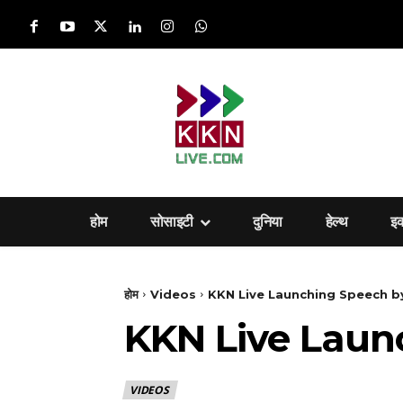
होम
सोसाइटी
दुनिया
हेल्‍थ
इ
होम
Videos
KKN Live Launching Speech b
KKN Live Laun
VIDEOS