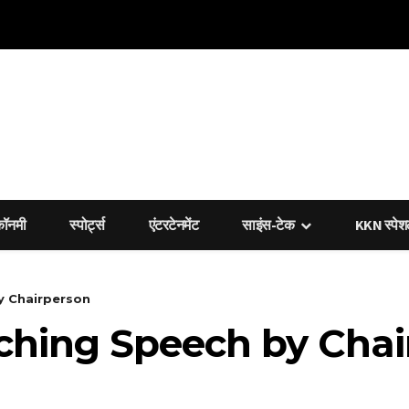
कॉनमी
स्पोर्ट्स
एंटरटेनमेंट
साइंस-टेक
KKN स्पे
y Chairperson
ching Speech by Chai