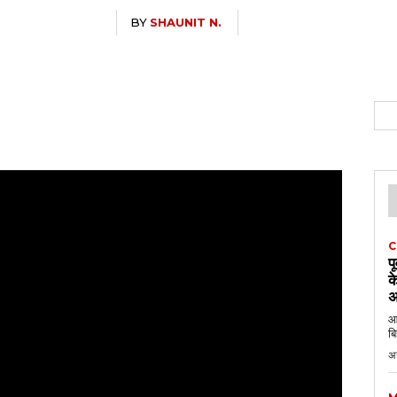
BY
SHAUNIT N.
C
प
क
अ
आठ
बि
अ