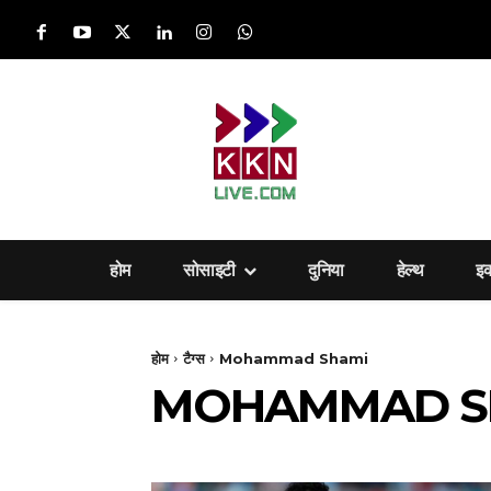
होम
सोसाइटी
दुनिया
हेल्‍थ
इ
होम
टैग्स
Mohammad Shami
MOHAMMAD S