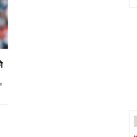
ो
या
M