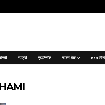
कॉनमी
स्पोर्ट्स
एंटरटेनमेंट
साइंस-टेक
KKN स्पे
HAMI