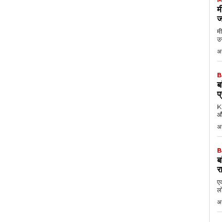
म
ज
मी
उन
अग
B
ब
प
KK
औ
अ
B
ब
र
एक
लो
अ