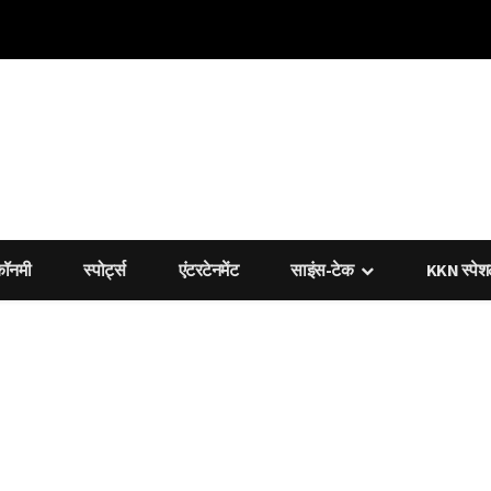
कॉनमी
स्पोर्ट्स
एंटरटेनमेंट
साइंस-टेक
KKN स्पे