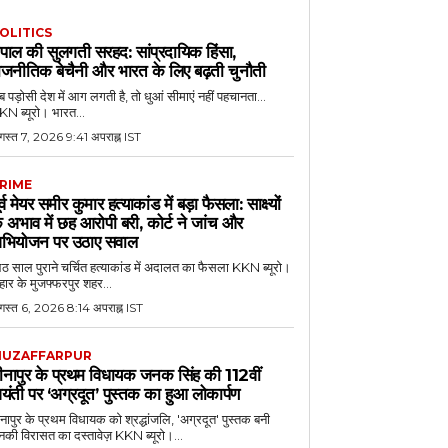
OLITICS
ेपाल की सुलगती सरहद: सांप्रदायिक हिंसा,
ाजनीतिक बेचैनी और भारत के लिए बढ़ती चुनौती
 पड़ोसी देश में आग लगती है, तो धुआं सीमाएं नहीं पहचानता...
N ब्यूरो। भारत...
गस्त 7, 2026 9:41 अपराह्न IST
RIME
ूर्व मेयर समीर कुमार हत्याकांड में बड़ा फैसला: साक्ष्यों
े अभाव में छह आरोपी बरी, कोर्ट ने जांच और
भियोजन पर उठाए सवाल
 साल पुराने चर्चित हत्याकांड में अदालत का फैसला KKN ब्यूरो।
हार के मुजफ्फरपुर शहर...
गस्त 6, 2026 8:14 अपराह्न IST
UZAFFARPUR
ीनापुर के प्रथम विधायक जनक सिंह की 112वीं
यंती पर ‘अग्रदूत’ पुस्तक का हुआ लोकार्पण
नापुर के प्रथम विधायक को श्रद्धांजलि, 'अग्रदूत' पुस्तक बनी
की विरासत का दस्तावेज़ KKN ब्यूरो।...