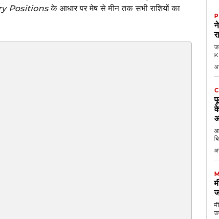
ry Positions
के आधार पर मेष से मीन तक सभी राशियों का
P
न
र
जब
KK
अ
C
प
क
अ
आठ
बि
अ
M
म
ज
मी
उन