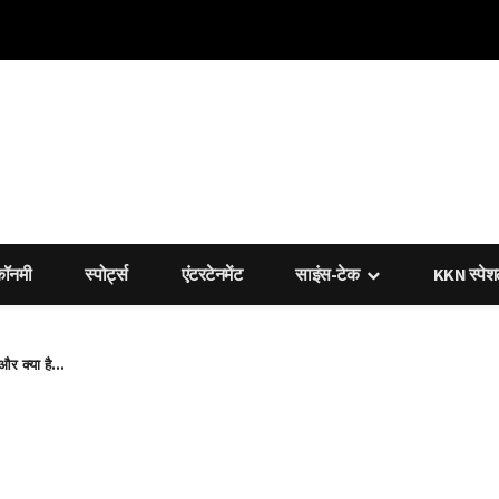
कॉनमी
स्पोर्ट्स
एंटरटेनमेंट
साइंस-टेक
KKN स्पे
र क्या है...