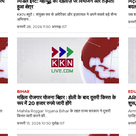
त्य
मिडिल ईस्ट: महायुद्ध की दहलीज़ पर विभाजन और तड़पता
मिट्
हुआ क्षेत्र
बदल
KKN ब्यूरो। संयुक्त रूप से अमेरिका और इज़रायल ने अपने सबसे बड़े सैन्य
जब शा
अभियान...
फ़रवरी
फ़रवरी 28, 2026 11:50 अपराह्न IST
BIHAR
EDU
महिला रोजगार योजना बिहार : होली के बाद दूसरी किस्त के
AR
रूप में 20 हजार रुपये जारी होंगे
शुरू
हत
Mahila Rojgar Yojana Bihar के तहत राज्य सरकार ने दूसरी
Arm
किस्त जारी करने की...
प्रक्
फ़रवरी 13, 2026 10:50 पूर्वाह्न IST
फ़रवरी