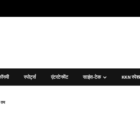
कॉनमी
स्पोर्ट्स
एंटरटेनमेंट
साइंस-टेक
KKN स्पे
ा तय