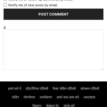
Notify me of new posts by email.
Δ
हमारे बारे में
एडिटॉरियल पॉलिसी
फैक्ट चेकिंग पॉलिसी
करेक्शन पॉलिसी
फंडिंग
गोपनीयता
अस्वीकरण
हमार॓ साथ काम करें
आरएसएस
विज्ञापन
मोबाइल ऐप
संपर्क करें