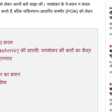
ा को लेकर अपनी बातें साझा की। जयशंकर के ये बयान न केवल
M
ट करते हैं, बल्कि पाकिस्तान-आधारित कश्मीर (POK) को लेकर
म
ज
मी
उन
अग
 गए कदम
B
r) की वापसी: जयशंकर की बातों का केंद्र
ब
प
रस्ताव
KK
औ
अ
कर का बयान
ष्य
B
ब
र
एक
लो
अ