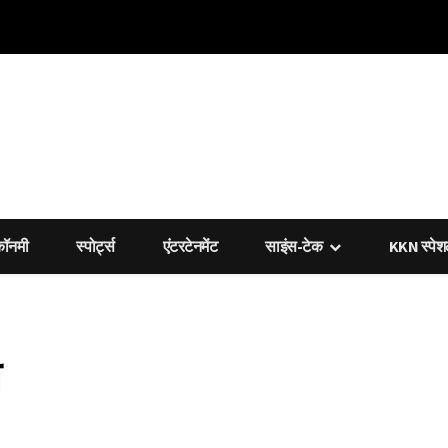
कॉनमी
स्पोर्ट्स
एंटरटेनमेंट
साइंस-टेक
KKN स्पे