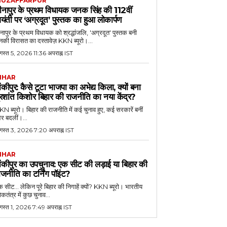
UZAFFARPUR
ीनापुर के प्रथम विधायक जनक सिंह की 112वीं
यंती पर ‘अग्रदूत’ पुस्तक का हुआ लोकार्पण
नापुर के प्रथम विधायक को श्रद्धांजलि, 'अग्रदूत' पुस्तक बनी
की विरासत का दस्तावेज़ KKN ब्यूरो।...
स्त 5, 2026 11:36 अपराह्न IST
IHAR
ांकीपुर: कैसे टूटा भाजपा का अभेद्य किला, क्यों बना
्रशांत किशोर बिहार की राजनीति का नया केंद्र?
N ब्यूरो। बिहार की राजनीति में कई चुनाव हुए, कई सरकारें बनीं
र बदलीं।...
गस्त 3, 2026 7:20 अपराह्न IST
IHAR
ांकीपुर का उपचुनाव: एक सीट की लड़ाई या बिहार की
ाजनीति का टर्निंग पॉइंट?
 सीट... लेकिन पूरे बिहार की निगाहें क्यों? KKN ब्यूरो। भारतीय
कतंत्र में कुछ चुनाव...
गस्त 1, 2026 7:49 अपराह्न IST