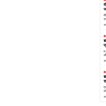
M
म
ज
मी
उन
अग
B
ब
प
KK
औ
अ
B
ब
र
एक
लो
अ