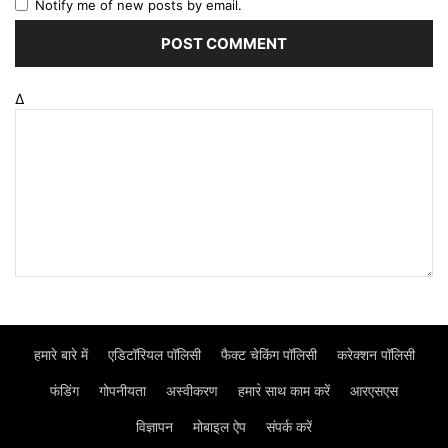
Notify me of new posts by email.
Δ
हमारे बारे में
एडिटॉरियल पॉलिसी
फैक्ट चेकिंग पॉलिसी
करेक्शन पॉलिसी
फंडिंग
गोपनीयता
अस्वीकरण
हमार॓ साथ काम करें
आरएसएस
विज्ञापन
मोबाइल ऐप
संपर्क करें