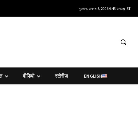
गुरूवार, अगस्त 6, 2026 9:43 अपराह्न IST
शल
वीडियो
स्टोरीज़
ENGLISH