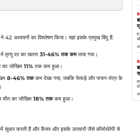
B
ब
प
KK
े 42 अध्ययनों का विश्लेषण किया। यहां इसके प्रमुख बिंदु हैं:
औ
अ
ें मृत्यु दर का खतरा
31-46% तक कम
पाया गया।
B
ु दर का जोखिम
11%
तक कम हुआ।
ब
र
ोखिम
8-46% तक
कम देखा गया, जबकि फेफड़े और पाचन तंत्र के
एक
।
लो
अ
धित मौत का जोखिम
18% तक
कम हुआ।
में सुधार करती हैं और कैंसर और इसके उपचारों जैसे कीमोथेरेपी से