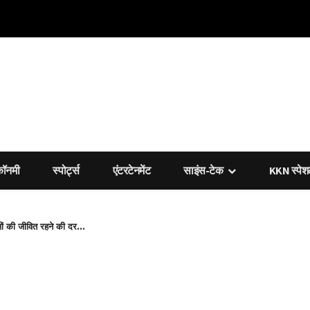
कॉनमी
स्पोर्ट्स
एंटरटेनमेंट
साइंस-टेक
KKN स्पे
जों की जीवित रहने की दर...