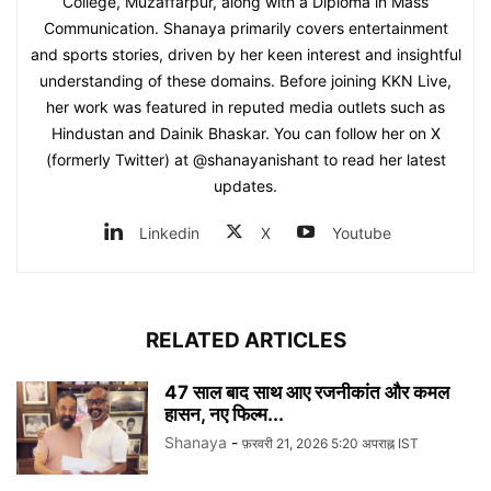
College, Muzaffarpur, along with a Diploma in Mass
Communication. Shanaya primarily covers entertainment
and sports stories, driven by her keen interest and insightful
understanding of these domains. Before joining KKN Live,
her work was featured in reputed media outlets such as
Hindustan and Dainik Bhaskar. You can follow her on X
(formerly Twitter) at @shanayanishant to read her latest
updates.
Linkedin
X
Youtube
RELATED ARTICLES
47 साल बाद साथ आए रजनीकांत और कमल
हासन, नए फिल्म...
Shanaya
-
फ़रवरी 21, 2026 5:20 अपराह्न IST