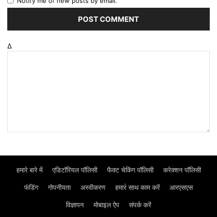
Notify me of new posts by email.
Δ
हमारे बारे में
एडिटॉरियल पॉलिसी
फैक्ट चेकिंग पॉलिसी
करेक्शन पॉलिसी
फंडिंग
गोपनीयता
अस्वीकरण
हमार॓ साथ काम करें
आरएसएस
विज्ञापन
मोबाइल ऐप
संपर्क करें