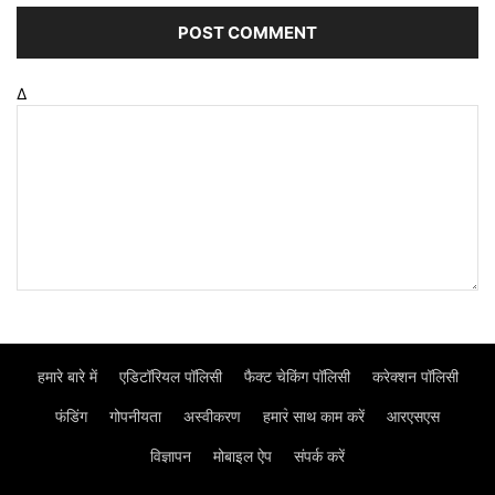
Δ
हमारे बारे में
एडिटॉरियल पॉलिसी
फैक्ट चेकिंग पॉलिसी
करेक्शन पॉलिसी
फंडिंग
गोपनीयता
अस्वीकरण
हमार॓ साथ काम करें
आरएसएस
विज्ञापन
मोबाइल ऐप
संपर्क करें